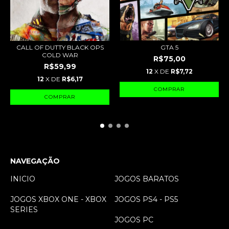
CALL OF DUTTY BLACK OPS
GTA 5
COLD WAR
R$75,00
R$59,99
12
X DE
R$7,72
12
X DE
R$6,17
NAVEGAÇÃO
INICIO
JOGOS BARATOS
JOGOS XBOX ONE - XBOX
JOGOS PS4 - PS5
SERIES
JOGOS PC