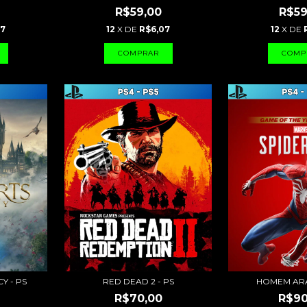
R$59,00
R$59
07
12
X DE
R$6,07
12
X DE
Y - PS
RED DEAD 2 - PS
HOMEM ARA
R$70,00
R$90