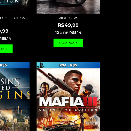
 COLLECTION -
RIDE 3 - PS
S
R$49,99
,99
12
X DE
R$5,14
R$5,14