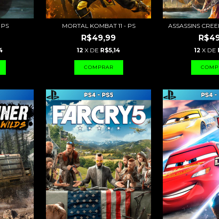
 PS
MORTAL KOMBAT 11 - PS
ASSASSINS CREE
R$49,99
R$49
4
12
X DE
R$5,14
12
X DE