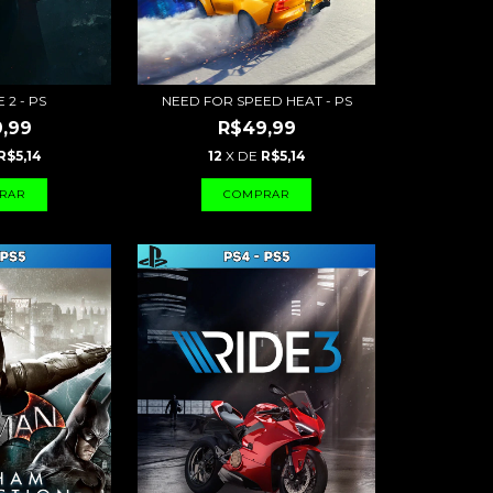
 2 - PS
NEED FOR SPEED HEAT - PS
,99
R$49,99
R$5,14
12
X DE
R$5,14