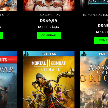
S - PS
FAR CRY 6 - PS
BATMAN ARKHAM
P
R$49,99
R$49
4
12
X DE
R$5,14
12
X DE