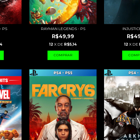
- PS
RAYMAN LEGENDS - PS
INJUSTICE
R$49,99
R$49
04
12
X DE
R$5,14
12
X DE