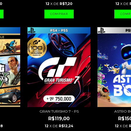
20
12
X DE
R$7,20
12
X DE
GRAN TURISMO 7 - PS
ASTRO B
R$119,00
R$15
18
12
X DE
R$12,24
12
X DE
R