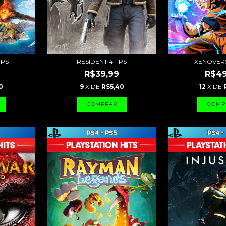
 PS
RESIDENT 4 - PS
XENOVERS
R$39,99
R$49
0
9
X DE
R$5,40
12
X DE