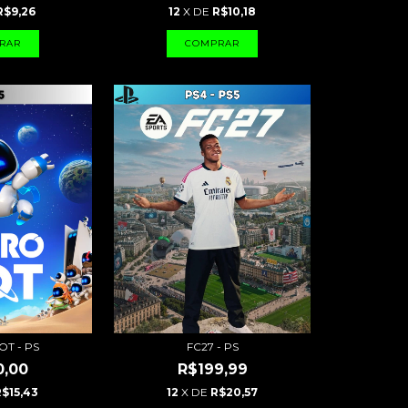
R$9,26
12
X DE
R$10,18
OT - PS
FC27 - PS
0,00
R$199,99
$15,43
12
X DE
R$20,57