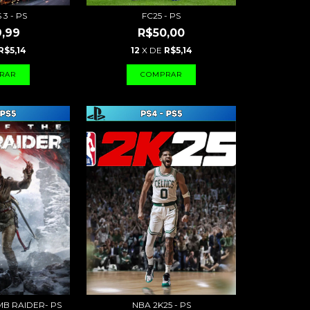
3 - PS
FC25 - PS
,99
R$50,00
R$5,14
12
X DE
R$5,14
MB RAIDER- PS
NBA 2K25 - PS