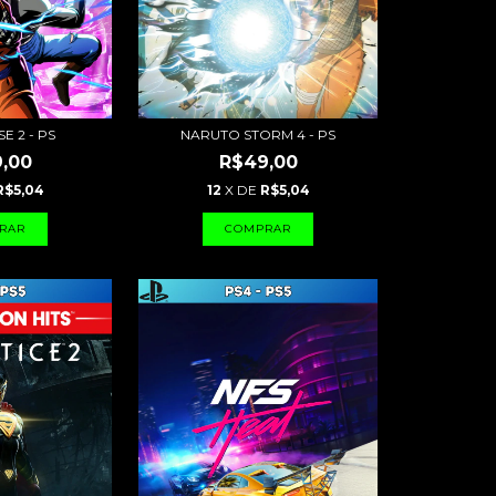
E 2 - PS
NARUTO STORM 4 - PS
,00
R$49,00
R$5,04
12
X DE
R$5,04