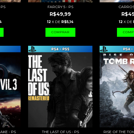
 PS
FARCRY 5 - PS
CARROS 
R$49,99
R$49
4
12
X DE
R$5,14
12
X DE
AKE - PS
THE LAST OF US - PS
RISE OF THE TO