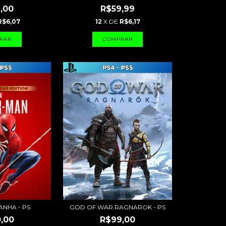
,00
R$59,99
R$6,07
12
X DE
R$6,17
NHA - PS
GOD OF WAR RAGNAROK - PS
,00
R$99,00