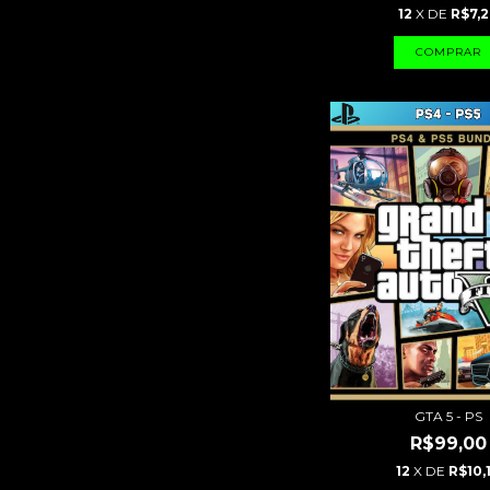
12
X DE
R$7,
GTA 5 - PS
R$99,00
12
X DE
R$10,