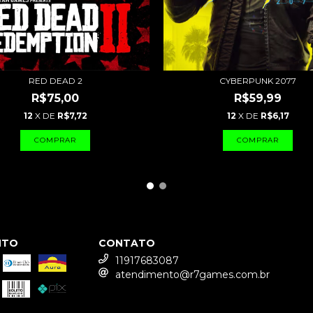
CYBERPUNK 2077
RED DEAD 2
R$59,99
R$75,00
12
X DE
R$6,17
12
X DE
R$7,72
NTO
CONTATO
11917683087
atendimento@r7games.com.br