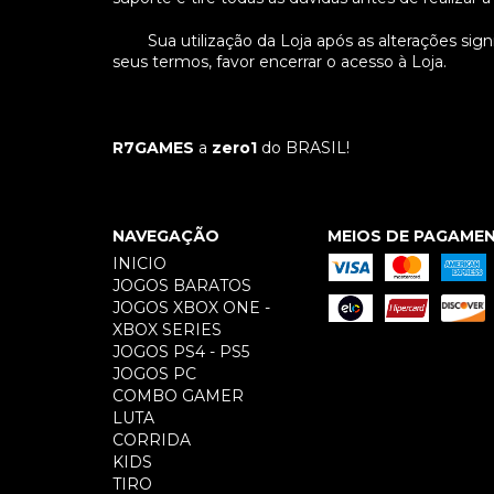
Sua utilização da Loja após as alterações signif
seus termos, favor encerrar o acesso à Loja.
R7GAMES
a
zero1
do BRASIL!
NAVEGAÇÃO
MEIOS DE PAGAME
INICIO
JOGOS BARATOS
JOGOS XBOX ONE -
XBOX SERIES
JOGOS PS4 - PS5
JOGOS PC
COMBO GAMER
LUTA
CORRIDA
KIDS
TIRO