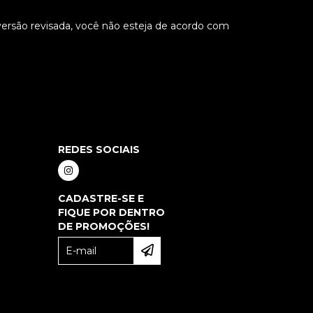
 versão revisada, você não esteja de acordo com
REDES SOCIAIS
CADASTRE-SE E
FIQUE POR DENTRO
DE PROMOÇÕES!