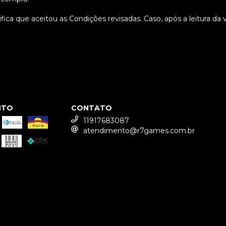
ica que aceitou as Condições revisadas. Caso, após a leitura da
NTO
CONTATO
11917683087
atendimento@r7games.com.br