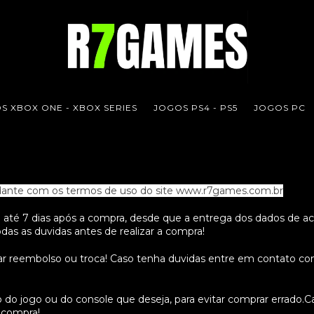
S XBOX ONE - XBOX SERIES
JOGOS PS4 - PS5
JOGOS PC
rdante com os termos de uso do site
www.r7games.com.br
a até 7 dias após a compra, desde que a entrega dos dados de a
das as duvidas antes de realizar a compra!
zar reembolso ou troca! Caso tenha duvidas entre em contato com
 do jogo ou do console que deseja, para evitar comprar errado
a compra!