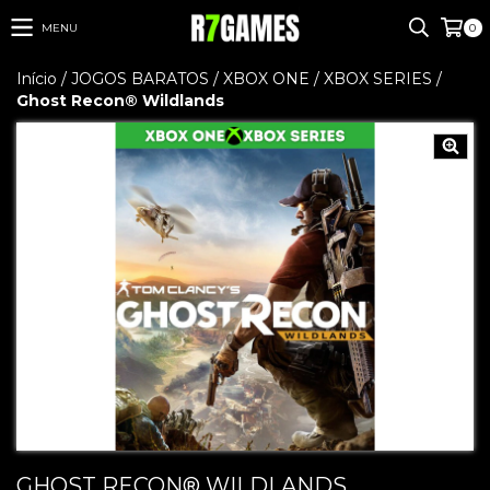
MENU
0
Início
/
JOGOS BARATOS
/
XBOX ONE / XBOX SERIES
/
Ghost Recon® Wildlands
GHOST RECON® WILDLANDS