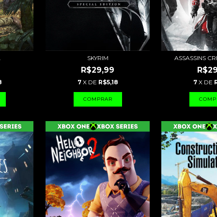
L
SKYRIM
ASSASSINS C
R$29,99
R$29
8
7
X DE
R$5,18
7
X DE