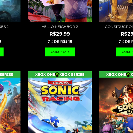
RES 2
HELLO NEIGHBOR 2
CONSTRUCTIO
R$29,99
R$29
8
7
X DE
R$5,18
7
X DE