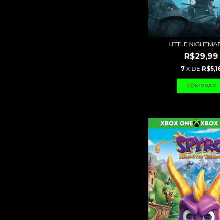
LITTLE NIGHTMA
R$29,99
7
X DE
R$5,1