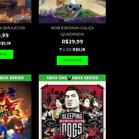
N SIMULATOR
BOB ESPONJA CALÇA
QUADRADA
,99
R$29,99
R$5,18
7
X DE
R$5,18