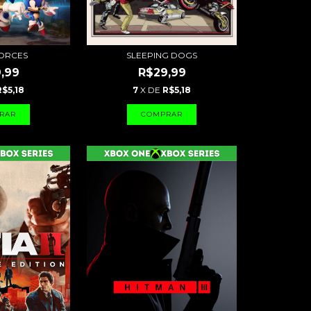
FORCES
SLEEPING DOGS
,99
R$29,99
R$5,18
7
X DE
R$5,18