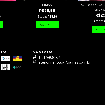
HITMAN 1
ROBOCOP ROGUE
XBOX S
R$29,99
R$29
8
7
X DE
R$5,18
7
X DE
NTO
CONTATO
11917683087
atendimento@r7games.com.br