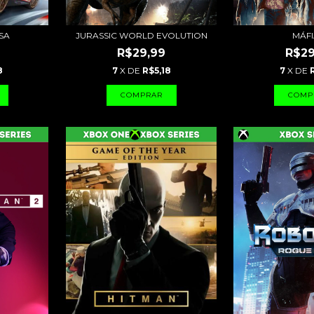
SA
JURASSIC WORLD EVOLUTION
MÁFI
R$29,99
R$29
8
7
X DE
R$5,18
7
X DE