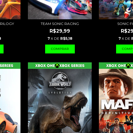
TRILOGY
TEAM SONIC RACING
SONIC 
R$29,99
R$29
8
7
X DE
R$5,18
7
X DE