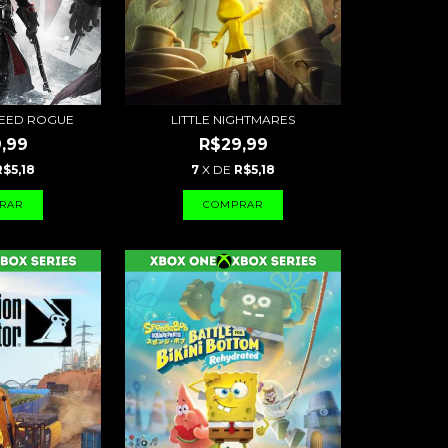
REED ROGUE
LITTLE NIGHTMARES
,99
R$29,99
R$5,18
7
X DE
R$5,18