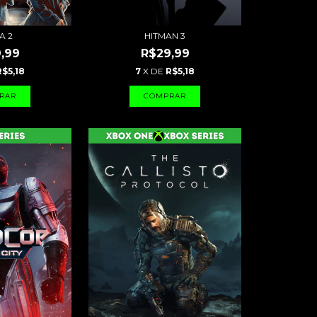
A 2
HITMAN 3
,99
R$29,99
R$5,18
7
X DE
R$5,18