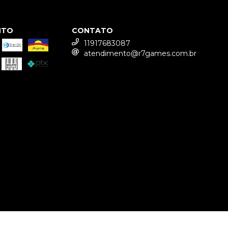
NTO
CONTATO
11917683087
atendimento@r7games.com.br