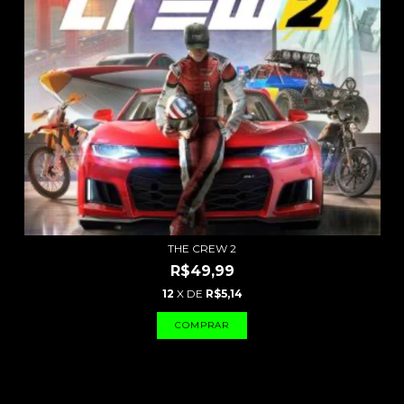
THE CREW 2
R$49,99
12
X DE
R$5,14