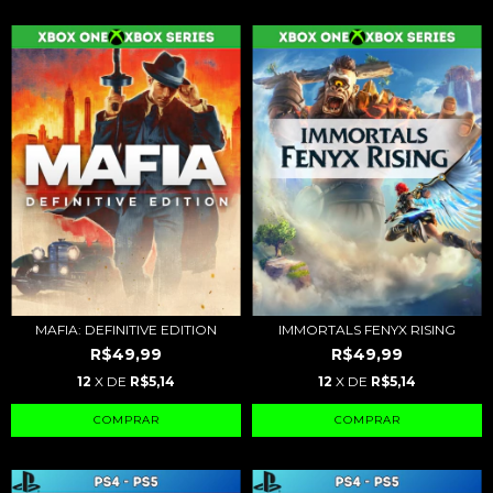
MAFIA: DEFINITIVE EDITION
IMMORTALS FENYX RISING
R$49,99
R$49,99
12
X DE
R$5,14
12
X DE
R$5,14