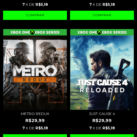
7
X DE
R$5,18
7
X DE
R$5,18
METRO REDUX
JUST CAUSE 4
R$29,99
R$29,99
7
X DE
R$5,18
7
X DE
R$5,18