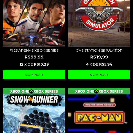
F1 25 APENAS XBOX SERIES
GAS STATION SIMULATOR
R$99,99
R$19,99
12
X DE
R$10,29
4
X DE
R$5,94