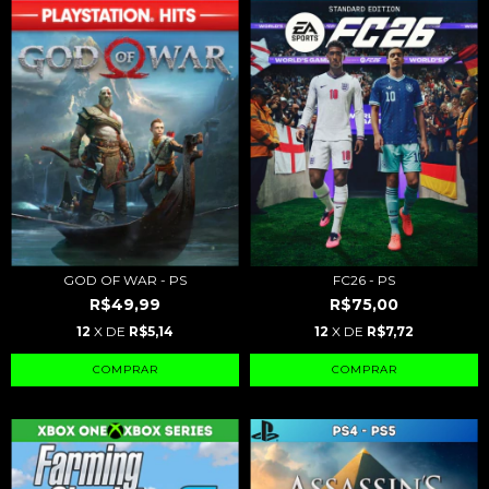
GOD OF WAR - PS
FC26 - PS
R$49,99
R$75,00
12
X DE
R$5,14
12
X DE
R$7,72