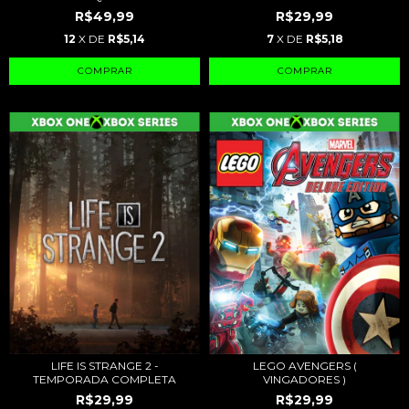
R$49,99
R$29,99
12
X DE
R$5,14
7
X DE
R$5,18
LIFE IS STRANGE 2 -
LEGO AVENGERS (
TEMPORADA COMPLETA
VINGADORES )
R$29,99
R$29,99