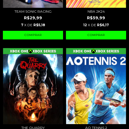
TEAM SONIC RACING
NBA 2K24
R$29,99
R$59,99
7
X DE
R$5,18
12
X DE
R$6,17
THE QUARRY
AO TENNIS 2