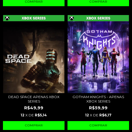
GOTHAM KNIGHTS - APENAS
DEAD SPACE APENAS XBOX
XBOX SERIES
SERIES
R$59,99
R$49,99
12
X DE
R$6,17
12
X DE
R$5,14